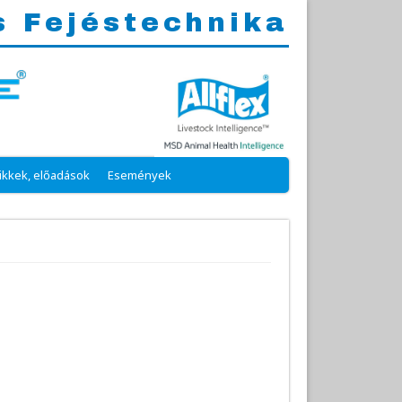
s Fejéstechnika
ikkek, előadások
Események