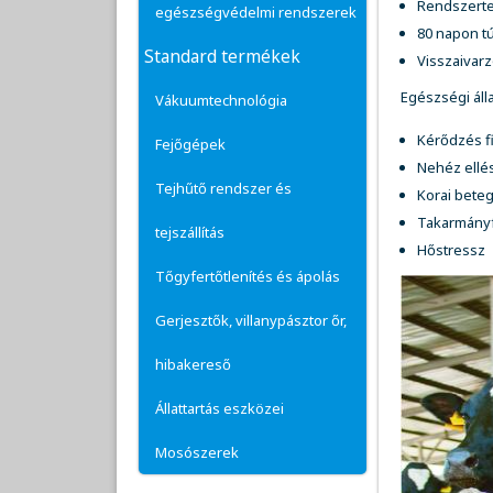
Rendszerte
egészségvédelmi rendszerek
80 napon tú
Standard termékek
Visszaivarz
Egészségi áll
Vákuumtechnológia
Kérődzés f
Fejőgépek
Nehéz ellés
Tejhűtő rendszer és
Korai bete
Takarmányf
tejszállítás
Hőstressz
Tőgyfertőtlenítés és ápolás
Gerjesztők, villanypásztor őr,
hibakereső
Állattartás eszközei
Mosószerek