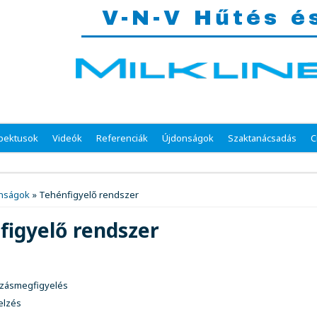
V-N-V Hűtés é
spektusok
Videók
Referenciák
Újdonságok
Szaktanácsadás
C
gi hely
nságok
» Tehénfigyelő rendszer
figyelő rendszer
rzásmegfigyelés
jelzés