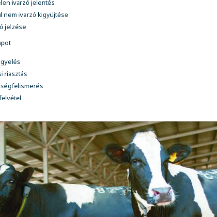
len ivarzó jelentés
l nem ivarzó kigyüjtése
ó jelzése
apot
igyelés
i riasztás
gségfelismerés
elvétel