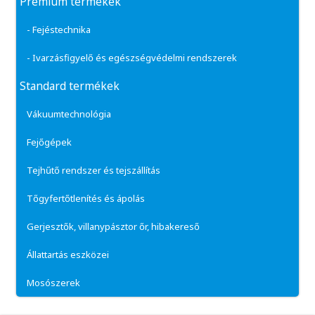
Prémium termékek
- Fejéstechnika
- Ivarzásfigyelő és egészségvédelmi rendszerek
Standard termékek
Vákuumtechnológia
Fejőgépek
Tejhűtő rendszer és tejszállítás
Tőgyfertőtlenítés és ápolás
Gerjesztők, villanypásztor őr, hibakereső
Állattartás eszközei
Mosószerek