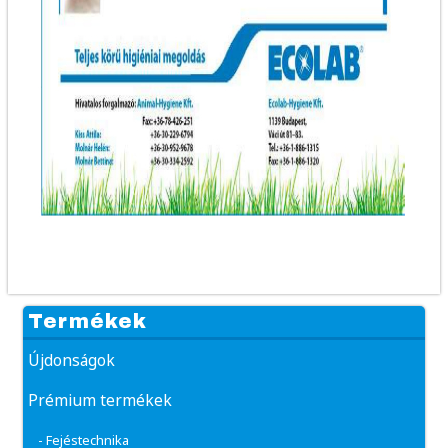
Termékek
Újdonságok
Prémium termékek
- Fejéstechnika