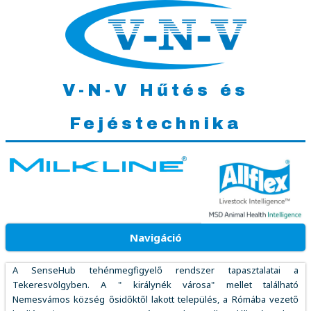
V-N-V Hűtés és
Fejéstechnika
Navigáció
A SenseHub tehénmegfigyelő rendszer tapasztalatai a
Tekeresvölgyben. A " királynék városa" mellet található
Nemesvámos község ősidőktől lakott település, a Rómába vezető